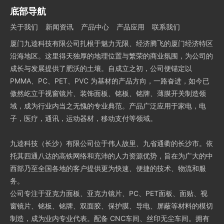
底部导航
关于我们
新闻资讯
产品中心
产品应用
联系我们
厦门九逵科技有限公司扎根于魅力无限、经济腾飞的厦门经济特区
沿海地区。这里得天独厚的地理位置与繁荣的商业氛围，为公司的
成长与发展提供了肥沃的土壤。自成立之初，公司便锚定以
PMMA、PC、PET、PVC 为基材的产品方向，一路奋进，如今已
傲然屹立于视窗镜片、装饰面板、铭板、铭牌、薄膜开关制造领
域，成为行业内当之无愧的专业典范。产品广泛应用于家电，电
子，医疗，通讯，运动器材，移动支付等领域。
九逵科技（长沙）有限公司位于伟人故里、九省通衢的长沙市。依
托其四通八达的高铁网络和充沛的人力资源优势，旨在为广大的中
西部乃至全国各地的客户提供更为快速、便捷的技术、物流和服
务。
公司专注于亚克力面板、亚克力镜片、PC、PET面板、面贴、视
窗镜片、铭板、铭牌、双面胶、保护膜、导电、屏蔽等材料的模切
制造，成为业内专业代表。配备 CNC车间、丝印无尘车间。拥有